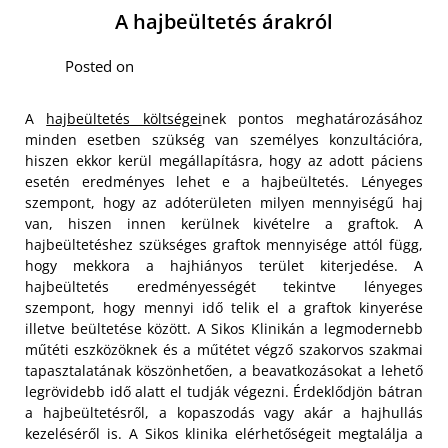
A hajbeültetés árakról
Posted on
A
hajbeültetés költségei
nek pontos meghatározásához
minden esetben szükség van személyes konzultációra,
hiszen ekkor kerül megállapításra, hogy az adott páciens
esetén eredményes lehet e a hajbeültetés. Lényeges
szempont, hogy az adóterületen milyen mennyiségű haj
van, hiszen innen kerülnek kivételre a graftok. A
hajbeültetéshez szükséges graftok mennyisége attól függ,
hogy mekkora a hajhiányos terület kiterjedése. A
hajbeültetés eredményességét tekintve lényeges
szempont, hogy mennyi idő telik el a graftok kinyerése
illetve beültetése között.
A Sikos Klinikán a legmodernebb
műtéti eszközöknek és a műtétet végző szakorvos szakmai
tapasztalatának köszönhetően, a beavatkozásokat a lehető
legrövidebb idő alatt el tudják végezni. Érdeklődjön bátran
a hajbeültetésről, a kopaszodás vagy akár a hajhullás
kezeléséről is. A Sikos klinika elérhetőségeit megtalálja a