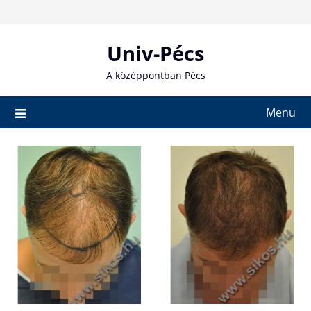
Skip
to
content
Univ-Pécs
A középpontban Pécs
Menu