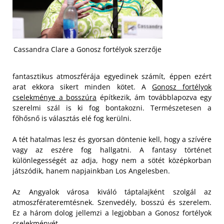
Cassandra Clare a Gonosz fortélyok szerzője
fantasztikus atmoszférája egyedinek számít, éppen ezért
arat ekkora sikert minden kötet. A
Gonosz fortélyok
cselekménye a bosszúra
építkezik, ám továbblapozva egy
szerelmi szál is ki fog bontakozni. Természetesen a
főhősnő is választás elé fog kerülni.
A tét hatalmas lesz és gyorsan döntenie kell, hogy a szívére
vagy az eszére fog hallgatni. A fantasy történet
különlegességét az adja, hogy nem a sötét középkorban
játszódik, hanem napjainkban Los Angelesben.
Az Angyalok városa kiváló táptalajként szolgál az
atmoszférateremtésnek. Szenvedély, bosszú és szerelem.
Ez a három dolog jellemzi a legjobban a Gonosz fortélyok
cselekményét.