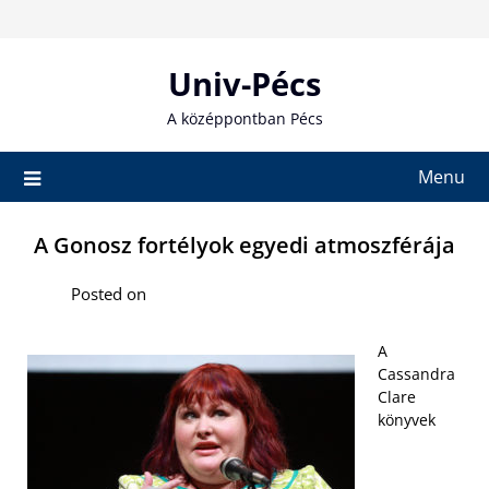
Skip
to
content
Univ-Pécs
A középpontban Pécs
Menu
A Gonosz fortélyok egyedi atmoszférája
Posted on
A
Cassandra
Clare
könyvek