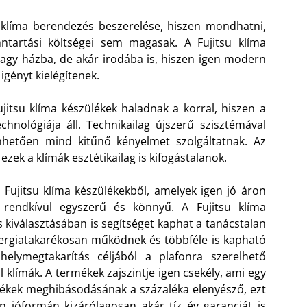
klíma berendezés beszerelése, hiszen mondhatni,
ntartási költségei sem magasak. A Fujitsu klíma
 vagy házba, de akár irodába is, hiszen igen modern
gényt kielégítenek.
itsu klíma készülékek haladnak a korral, hiszen a
hnológiája áll. Technikailag újszerű szisztémával
hetően mind kitűnő kényelmet szolgáltatnak. Az
zek a klímák esztétikailag is kifogástalanok.
Fujitsu klíma készülékekből, amelyek igen jó áron
 rendkívül egyszerű és könnyű. A Fujitsu klíma
 kiválasztásában is segítséget kaphat a tanácstalan
nergiatakarékosan működnek és többféle is kapható
helymegtakarítás céljából a plafonra szerelhető
il klímák. A termékek zajszintje igen csekély, ami egy
ülékek meghibásodásának a százaléka elenyésző, ezt
on jóformán kizárólagosan akár tíz év garanciát is