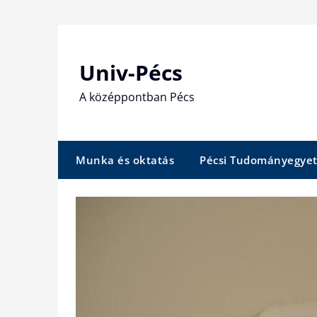
Skip
to
content
Univ-Pécs
A középpontban Pécs
Munka és oktatás
Pécsi Tudományegye