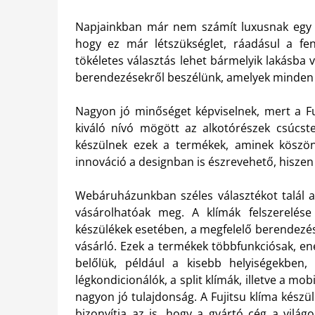
Napjainkban már nem számít luxusnak egy 
hogy ez már létszükséglet, ráadásul a fen
tökéletes választás lehet bármelyik lakásba
berendezésekről beszélünk, amelyek minden i
Nagyon jó minőséget képviselnek, mert a Fuj
kiváló nívó mögött az alkotórészek csúcstec
készülnek ezek a termékek, aminek köszön
innováció a designban is észrevehető, hiszen e
Webáruházunkban széles választékot talál a 
vásárolhatóak meg. A klímák felszerelése
készülékek esetében, a megfelelő berendezés
vásárló. Ezek a termékek többfunkciósak, e
belőlük, például a kisebb helyiségekben, 
légkondicionálók, a split klímák, illetve a mob
nagyon jó tulajdonság. A Fujitsu klíma kész
bizonyítja az is, hogy a gyártó cég a világ