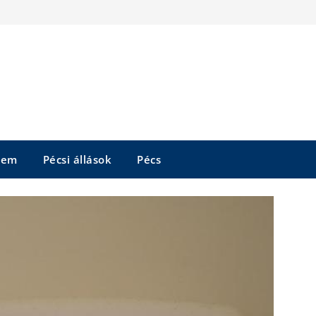
tem
Pécsi állások
Pécs