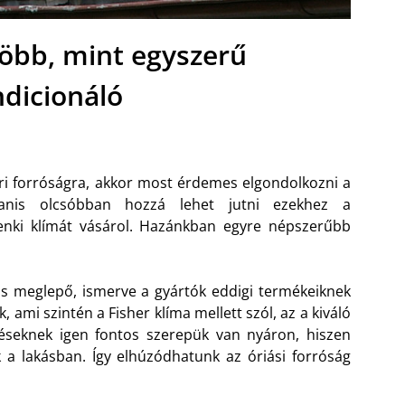
több, mint egyszerű
ndicionáló
ári forróságra, akkor most érdemes elgondolkozni a
gyanis olcsóbban hozzá lehet jutni ezekhez a
enki klímát vásárol. Hazánkban egyre népszerűbb
 is meglepő, ismerve a gyártók eddigi termékeiknek
 ami szintén a Fisher klíma mellett szól, az a kiváló
zéseknek igen fontos szerepük van nyáron, hiszen
 a lakásban. Így elhúzódhatunk az óriási forróság