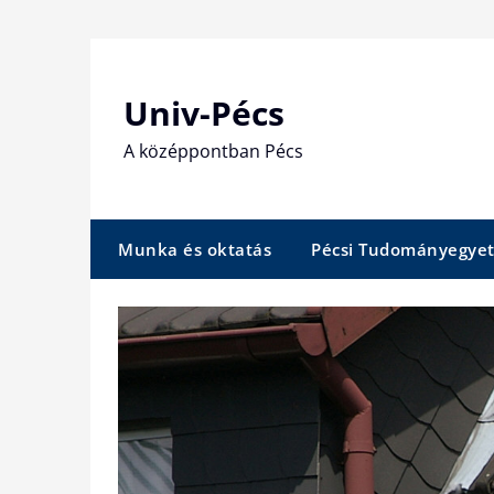
Skip
to
content
Univ-Pécs
A középpontban Pécs
Munka és oktatás
Pécsi Tudományegye