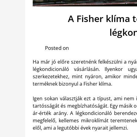
A Fisher klíma 
légko
Posted on
Ha már jó előre szeretnénk felkészülni a ny
légkondicionáló vásárlásán. Ilyenkor u
szerkezetekhez, mint nyáron, amikor mind
terméknek bizonyul a Fisher klíma.
Igen sokan választják ezt a típust, ami nem
tartósságát és megbízhatóságát. Egy másik ok,
ár-érték arány. A légkondicionáló berende
megfelelő, kellemes mikroklímát teremtenek
elől, ami a legutóbbi évek nyarait jellemzi.