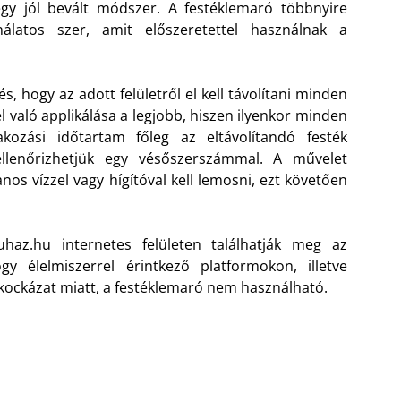
y jól bevált módszer. A festéklemaró többnyire
ználatos szer, amit előszeretettel használnak a
s, hogy az adott felületről el kell távolítani minden
 való applikálása a legjobb, hiszen ilyenkor minden
kozási időtartam főleg az eltávolítandó festék
llenőrizhetjük egy vésőszerszámmal. A művelet
nos vízzel vagy hígítóval kell lemosni, ezt követően
haz.hu internetes felületen találhatják meg az
y élelmiszerrel érintkező platformokon, illetve
kockázat miatt, a festéklemaró nem használható.