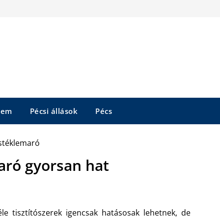
tem
Pécsi állások
Pécs
aró gyorsan hat
le tisztítószerek igencsak hatásosak lehetnek, de