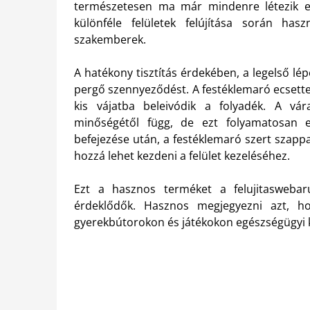
természetesen ma már mindenre létezik eg
különféle felületek felújítása során has
szakemberek.
A hatékony tisztítás érdekében, a legelső lépé
pergő szennyeződést. A festéklemaró ecsettel
kis vájatba beleivódik a folyadék.
A vára
minőségétől függ, de ezt folyamatosan e
befejezése után, a festéklemaró szert szappa
hozzá lehet kezdeni a felület kezeléséhez.
Ezt a hasznos terméket a felujitaswebaru
érdeklődők. Hasznos megjegyezni azt, hog
gyerekbútorokon és játékokon egészségügyi 