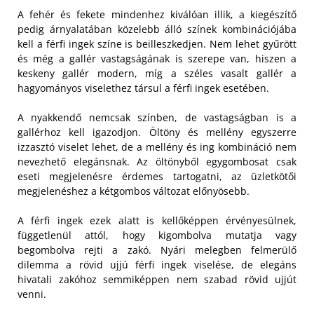
A fehér és fekete mindenhez kiválóan illik, a kiegészítő
pedig árnyalatában közelebb álló színek kombinációjába
kell a férfi ingek színe is beilleszkedjen. Nem lehet gyűrött
és még a gallér vastagságának is szerepe van, hiszen a
keskeny gallér modern, míg a széles vasalt gallér a
hagyományos viselethez társul a férfi ingek esetében.
A nyakkendő nemcsak színben, de vastagságban is a
gallérhoz kell igazodjon. Öltöny és mellény egyszerre
izzasztó viselet lehet, de a mellény és ing kombináció nem
nevezhető elegánsnak. Az öltönyből egygombosat csak
eseti megjelenésre érdemes tartogatni, az üzletkötői
megjelenéshez a kétgombos változat előnyösebb.
A férfi ingek ezek alatt is kellőképpen érvényesülnek,
függetlenül attól, hogy kigombolva mutatja vagy
begombolva rejti a zakó. Nyári melegben felmerülő
dilemma a rövid ujjú férfi ingek viselése, de elegáns
hivatali zakóhoz semmiképpen nem szabad rövid ujjút
venni.