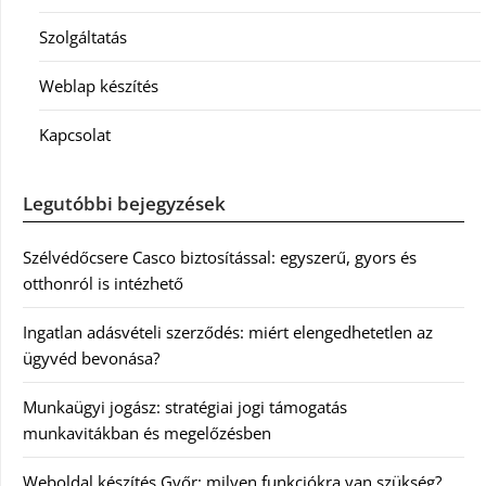
Szolgáltatás
Weblap készítés
Kapcsolat
Legutóbbi bejegyzések
Szélvédőcsere Casco biztosítással: egyszerű, gyors és
otthonról is intézhető
Ingatlan adásvételi szerződés: miért elengedhetetlen az
ügyvéd bevonása?
Munkaügyi jogász: stratégiai jogi támogatás
munkavitákban és megelőzésben
Weboldal készítés Győr: milyen funkciókra van szükség?