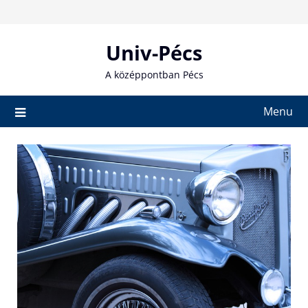
Skip
to
content
Univ-Pécs
A középpontban Pécs
Menu