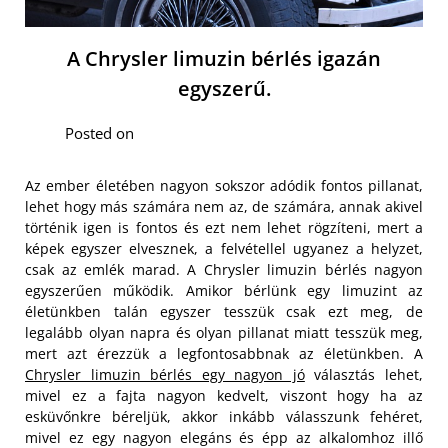
A Chrysler limuzin bérlés igazán
egyszerű.
Posted on
Az ember életében nagyon sokszor adódik fontos pillanat,
lehet hogy más számára nem az, de számára, annak akivel
történik igen is fontos és ezt nem lehet rögzíteni, mert a
képek egyszer elvesznek, a felvétellel ugyanez a helyzet,
csak az emlék marad. A Chrysler limuzin bérlés nagyon
egyszerűen működik. Amikor bérlünk egy limuzint az
életünkben talán egyszer tesszük csak ezt meg, de
legalább olyan napra és olyan pillanat miatt tesszük meg,
mert azt érezzük a legfontosabbnak az életünkben. A
Chrysler limuzin bérlés egy nagyon jó
választás lehet,
mivel ez a fajta nagyon kedvelt, viszont hogy ha az
esküvőnkre béreljük, akkor inkább válasszunk fehéret,
mivel ez egy nagyon elegáns és épp az alkalomhoz illő