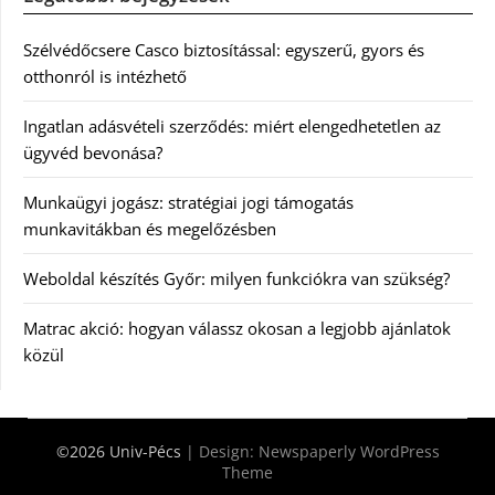
Szélvédőcsere Casco biztosítással: egyszerű, gyors és
otthonról is intézhető
Ingatlan adásvételi szerződés: miért elengedhetetlen az
ügyvéd bevonása?
Munkaügyi jogász: stratégiai jogi támogatás
munkavitákban és megelőzésben
Weboldal készítés Győr: milyen funkciókra van szükség?
Matrac akció: hogyan válassz okosan a legjobb ajánlatok
közül
©2026 Univ-Pécs
| Design:
Newspaperly WordPress
Theme