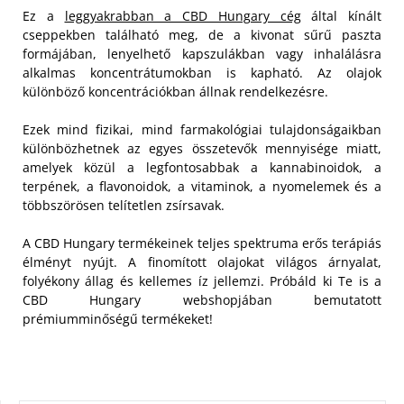
Ez a
leggyakrabban a CBD Hungary cég
által kínált
cseppekben található meg, de a kivonat sűrű paszta
formájában, lenyelhető kapszulákban vagy inhalálásra
alkalmas koncentrátumokban is kapható. Az olajok
különböző koncentrációkban állnak rendelkezésre.
Ezek mind fizikai, mind farmakológiai tulajdonságaikban
különbözhetnek az egyes összetevők mennyisége miatt,
amelyek közül a legfontosabbak a kannabinoidok, a
terpének, a flavonoidok, a vitaminok, a nyomelemek és a
többszörösen telítetlen zsírsavak.
A CBD Hungary termékeinek teljes spektruma erős terápiás
élményt nyújt. A finomított olajokat világos árnyalat,
folyékony állag és kellemes íz jellemzi. Próbáld ki Te is a
CBD Hungary webshopjában bemutatott
prémiumminőségű termékeket!