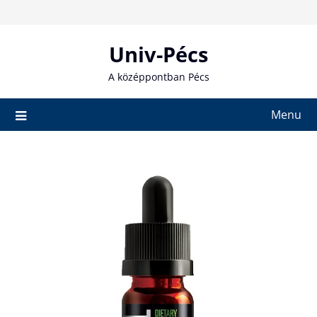
Skip
to
content
Univ-Pécs
A középpontban Pécs
Menu