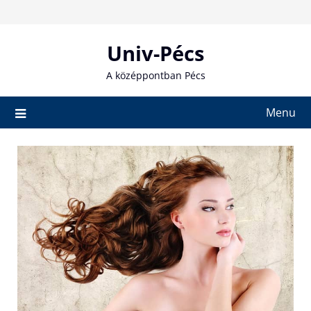
Skip
to
content
Univ-Pécs
A középpontban Pécs
Menu