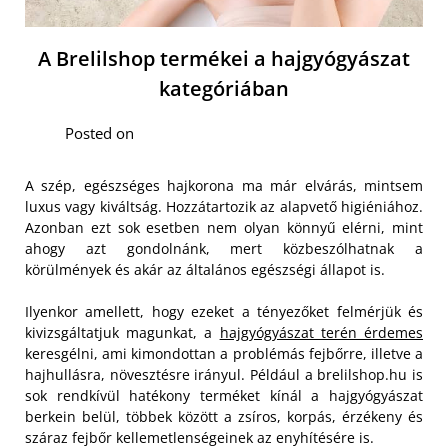
A Brelilshop termékei a hajgyógyászat
kategóriában
Posted on
A szép, egészséges hajkorona ma már elvárás, mintsem
luxus vagy kiváltság. Hozzátartozik az alapvető higiéniához.
Azonban ezt sok esetben nem olyan könnyű elérni, mint
ahogy azt gondolnánk, mert közbeszólhatnak a
körülmények és akár az általános egészségi állapot is.
Ilyenkor amellett, hogy ezeket a tényezőket felmérjük és
kivizsgáltatjuk magunkat, a
hajgyógyászat terén érdemes
keresgélni, ami kimondottan a problémás fejbőrre, illetve a
hajhullásra, növesztésre irányul. Például a brelilshop.hu is
sok rendkívül hatékony terméket kínál a hajgyógyászat
berkein belül, többek között a zsíros, korpás, érzékeny és
száraz fejbőr kellemetlenségeinek az enyhítésére is.