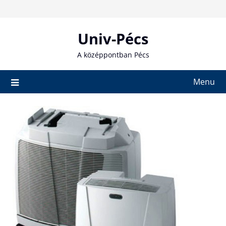
Skip
to
content
Univ-Pécs
A középpontban Pécs
Menu