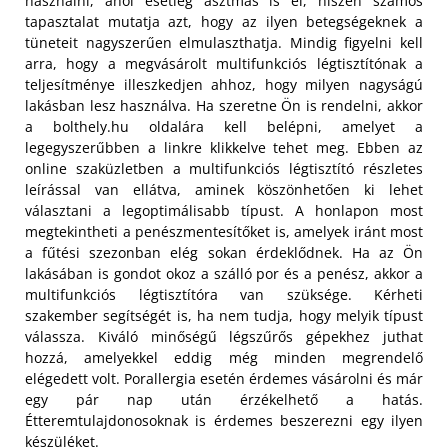
használni, ahol esetleg asztmás is él, hiszen számos
tapasztalat mutatja azt, hogy az ilyen betegségeknek a
tüneteit nagyszerűen elmulaszthatja. Mindig figyelni kell
arra, hogy a megvásárolt multifunkciós légtisztítónak a
teljesítménye illeszkedjen ahhoz, hogy milyen nagyságú
lakásban lesz használva.
Ha szeretne Ön is rendelni, akkor
a bolthely.hu oldalára kell belépni, amelyet a
legegyszerűbben a linkre klikkelve tehet meg. Ebben az
online szaküzletben a multifunkciós légtisztító részletes
leírással van ellátva, aminek köszönhetően ki lehet
választani a legoptimálisabb típust. A honlapon most
megtekintheti a penészmentesítőket is, amelyek iránt most
a fűtési szezonban elég sokan érdeklődnek. Ha az Ön
lakásában is gondot okoz a szálló por és a penész, akkor a
multifunkciós légtisztítóra van szüksége. Kérheti
szakember segítségét is, ha nem tudja, hogy melyik típust
válassza. Kiváló minőségű légszűrős gépekhez juthat
hozzá, amelyekkel eddig még minden megrendelő
elégedett volt. Porallergia esetén érdemes vásárolni és már
egy pár nap után érzékelhető a hatás.
Étteremtulajdonosoknak is érdemes beszerezni egy ilyen
készüléket.