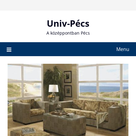
Skip
to
content
Univ-Pécs
A középpontban Pécs
Menu