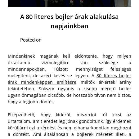
A 80 literes bojler árak alakulása
napjainkban
Posted on
Mindenkinek magának kell eldöntenie, hogy milyen
űrtartalmú vízmelegítőre van szüksége a
mindennapokban. Túlzott mennyiséget felesleges
melegíteni, de azért kevés se legyen. A
80 literes bojler
árak mindenképpen említésre
méltók ár-érték arány
tekintetében. Sokszor ugyanis a kisebb méretű bojler
ugyan önmagában olcsóbb, de hosszabb távon nem biztos,
hogy a legjobb döntés.
Elképzelhető, hogy kiderül, miszerint túl kicsi az
űrtartalom, amit eredetileg jónak gondoltunk, így érdemes
körüljárni ezt a kérdést és nem elhamarkodottan meghozni
a döntést. Ami általánosan a bojlerek méretét illeti, a