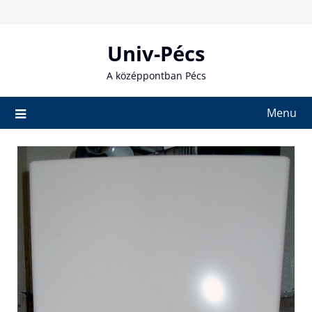
Skip
to
content
Univ-Pécs
A középpontban Pécs
Menu