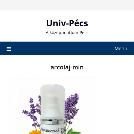
Skip
to
content
Univ-Pécs
A középpontban Pécs
Menu
arcolaj-min