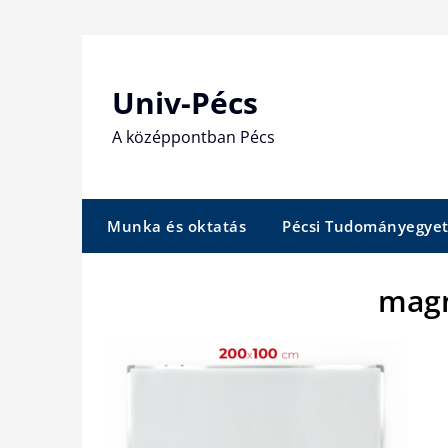
Skip
to
content
Univ-Pécs
A középpontban Pécs
Munka és oktatás
Pécsi Tudományegye
magn