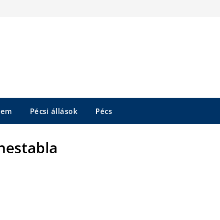
tem
Pécsi állások
Pécs
establa