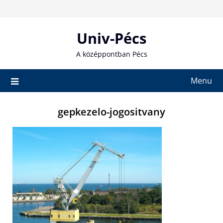
Skip
to
content
Univ-Pécs
A középpontban Pécs
Menu
gepkezelo-jogositvany