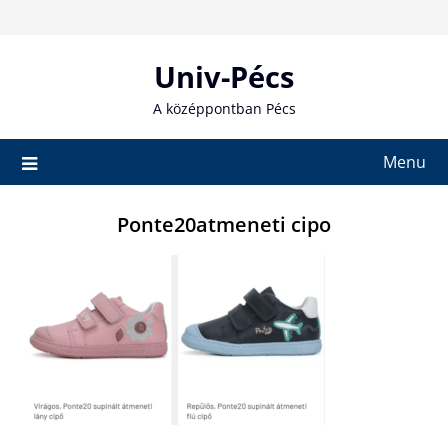
Skip
to
content
Univ-Pécs
A középpontban Pécs
Menu
Ponte20atmeneti cipo