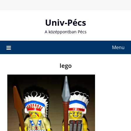
Skip
to
content
Univ-Pécs
A középpontban Pécs
Menu
lego