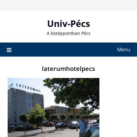
Skip
to
content
Univ-Pécs
A középpontban Pécs
Menu
laterumhotelpecs